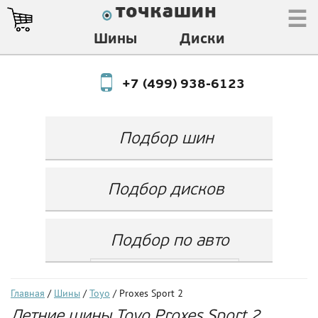
☰
Шины
Диски
+7 (499) 938-6123
Подбор шин
Производитель
Любой
Подбор дисков
Ширина
Любой
Производитель
Show
Высота
Любой
Любой
Подбор по авто
Разноширокие
Ширина
Любой
Бренд
шины
Выбрать...
Диаметр
Ширина
(задняя ось)
Любой
Год
Главная
/
Шины
/
Toyo
/ Proxes Sport 2
Любой
LZ
Летние шины Toyo Proxes Sport 2
Любой