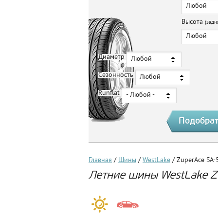
Любой
Высота
(задн
Любой
Диаметр
Любой
Сезонность
Любой
Runflat
- Любой -
Главная
/
Шины
/
WestLake
/ ZuperAce SA-
Летние шины WestLake Z