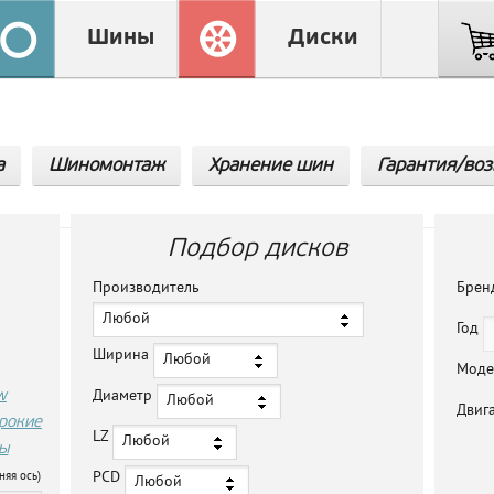
Шины
Диски
а
Шиномонтаж
Хранение шин
Гарантия/воз
Подбор дисков
Производитель
Бре
Любой
Год
Ширина
Любой
Мод
w
Диаметр
Любой
Двиг
рокие
LZ
Любой
ы
PCD
няя ось)
Любой