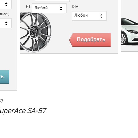
ET
DIA
Любой
яя ось)
Любой
57
uperAce SA-57