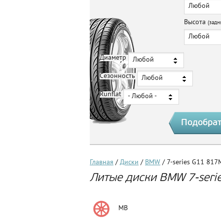
Любой
Высота
(задн
Любой
Диаметр
Любой
Сезонность
Любой
Runflat
- Любой -
Главная
/
Диски
/
BMW
/ 7-series G11 817
Литые диски BMW 7-seri
Литые
MB