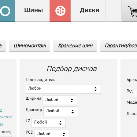
Шины
Диски
а
Шиномонтаж
Хранение шин
Гарантия/воз
Подбор дисков
Производитель
Бре
Любой
Год
Ширина
Любой
Мод
w
Диаметр
Любой
Двиг
рокие
LZ
Любой
ы
PCD
няя ось)
Любой