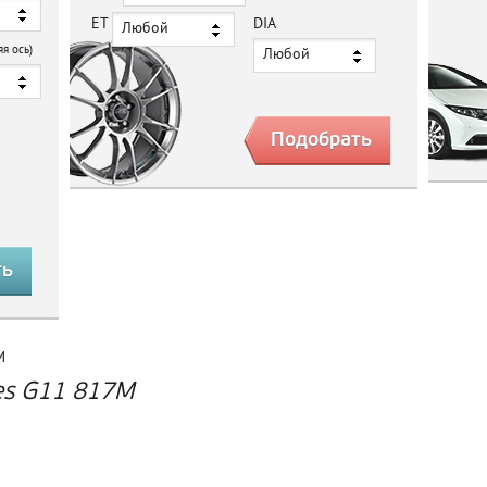
ET
DIA
Любой
яя ось)
Любой
M
es G11 817M