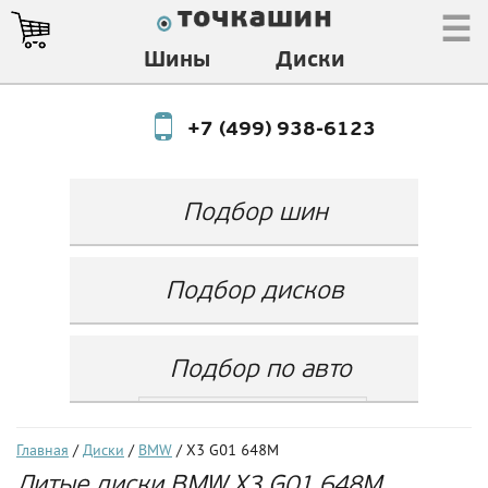
☰
Шины
Диски
+7 (499) 938-6123
Подбор шин
Производитель
Любой
Подбор дисков
Ширина
Любой
Производитель
Show
Высота
Любой
Любой
Подбор по авто
Разноширокие
Ширина
Любой
Бренд
шины
Выбрать...
Диаметр
Ширина
(задняя ось)
Любой
Год
Главная
/
Диски
/
BMW
/ X3 G01 648M
Любой
LZ
Литые диски BMW X3 G01 648M
Любой