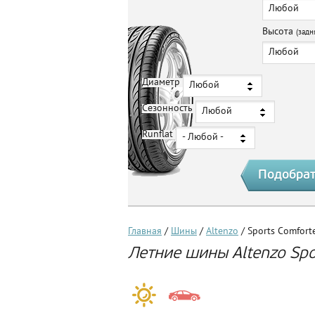
Любой
Высота
(задн
Любой
Диаметр
Любой
Сезонность
Любой
Runflat
- Любой -
Главная
/
Шины
/
Altenzo
/ Sports Comfort
Летние шины Altenzo Spo