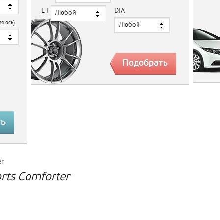
ET
DIA
Любой
яя ось)
Любой
er
rts Comforter