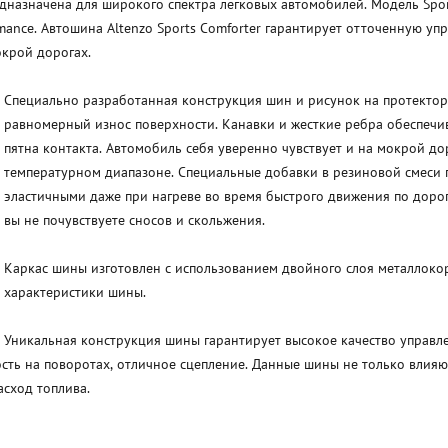
едназначена для широкого спектра легковых автомобилей. Модель Spor
ance. Автошина Altenzo Sports Comforter гарантирует отточенную уп
крой дорогах.
Специально разработанная конструкция шин и рисунок на протекто
равномерный износ поверхности. Канавки и жесткие ребра обеспечи
пятна контакта. Автомобиль себя уверенно чувствует и на мокрой д
температурном диапазоне. Специальные добавки в резиновой смеси 
эластичными даже при нагреве во время быстрого движения по дороге
вы не почувствуете сносов и скольжения.
Каркас шины изготовлен с использованием двойного слоя металлоко
характеристики шины.
Уникальная конструкция шины гарантирует высокое качество управл
ть на поворотах, отличное сцепление. Данные шины не только влияю
асход топлива.