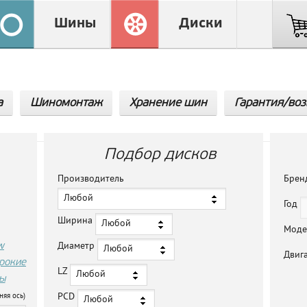
Шины
Диски
а
Шиномонтаж
Хранение шин
Гарантия/воз
Подбор дисков
Производитель
Бре
Любой
Год
Ширина
Любой
Мод
w
Диаметр
Любой
Двиг
рокие
LZ
Любой
ы
PCD
няя ось)
Любой