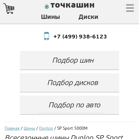
☰
Шины
Диски
+7 (499) 938-6123
Подбор шин
Производитель
Любой
Подбор дисков
Ширина
Любой
Производитель
Show
Высота
Любой
Любой
Подбор по авто
Разноширокие
Ширина
Любой
Бренд
шины
Выбрать...
Диаметр
Ширина
(задняя ось)
Любой
Год
Главная
/
Шины
/
Dunlop
/ SP Sport 5000M
Любой
LZ
Всесезонные шины Dunlop SP Sport
Любой