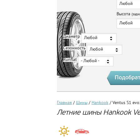
Любой
Высота
(задн
Любой
Диаметр
Любой
Сезонность
Любой
Runflat
- Любой -
Главная
/
Шины
/
Hankook
/ Ventus S1 ev
Летние шины Hankook Ve