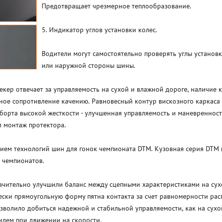
Предотвращает чрезмерное теплообразование.
5. Индикатор углов установки колес.
Водители могут самостоятельно проверять углы установк
или наружной стороны шины.
кер отвечает за управляемость на сухой и влажной дороге, наличие 
ное сопротивление качению. Равновесный контур вискозного каркаса 
борта высокой жесткости - улучшенная управляемость и маневреннос
 монтаж протектора.
ием технологий шин для гонок чемпионата DTM. Кузовная серия DTM (
 чемпионатов.
чительно улучшили баланс между сцепными характеристиками на сухо
чески прямоугольную форму пятна контакта за счет равномерности ра
зволило добиться надежной и стабильной управляемости, как на сухой
илем при движении на скорости.