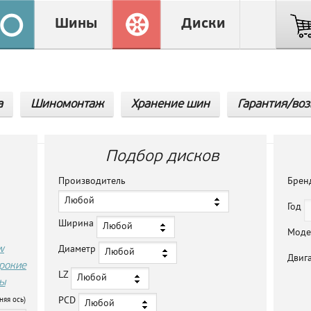
Шины
Диски
а
Шиномонтаж
Хранение шин
Гарантия/воз
Подбор дисков
Производитель
Бре
Любой
Год
Ширина
Любой
Мод
w
Диаметр
Любой
Двиг
рокие
LZ
Любой
ы
PCD
няя ось)
Любой