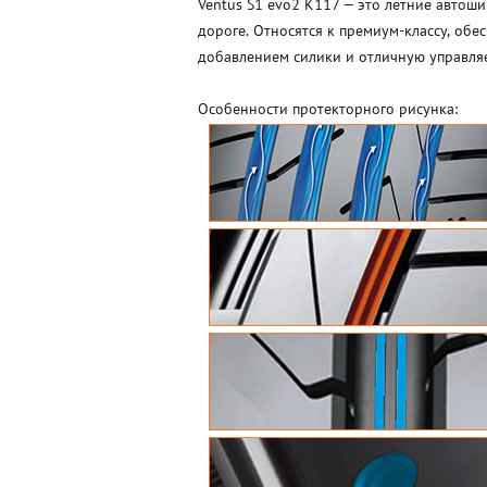
Ventus S1 evo2 K117 — это летние автош
дороге. Относятся к премиум-классу, об
добавлением силики и отличную управля
Особенности протекторного рисунка: