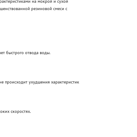
арактеристиками на мокрой и сухой
ршенствованной резиновой смеси с
ет быстрого отвода воды.
 не происходит ухудшения характеристик
оких скоростях.