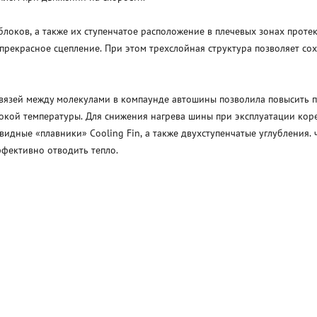
локов, а также их ступенчатое расположение в плечевых зонах прот
 прекрасное сцепление. При этом трехслойная структура позволяет с
язей между молекулами в компаунде автошины позволила повысить пр
сокой температуры. Для снижения нагрева шины при эксплуатации ко
идные «плавники» Cooling Fin, а также двухступенчатые углубления.
фективно отводить тепло.