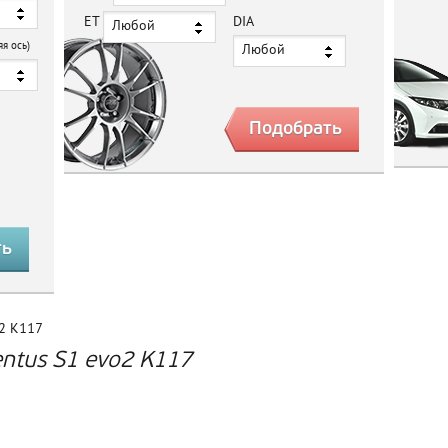
ET
DIA
Любой
яя ось)
Любой
o2 K117
ntus S1 evo2 K117