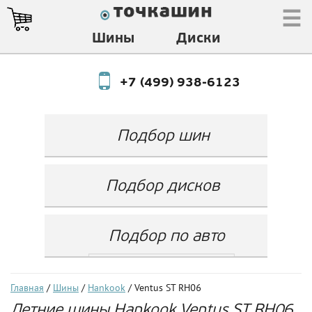
☰
Шины
Диски
+7 (499) 938-6123
Подбор шин
Производитель
Любой
Подбор дисков
Ширина
Любой
Производитель
Show
Высота
Любой
Любой
Подбор по авто
Разноширокие
Ширина
Любой
Бренд
шины
Выбрать...
Диаметр
Ширина
(задняя ось)
Любой
Год
Главная
/
Шины
/
Hankook
/ Ventus ST RH06
Любой
LZ
Летние шины Hankook Ventus ST RH06
Любой