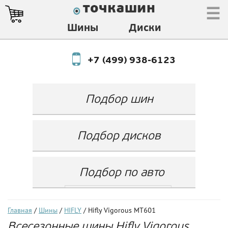
☰
Шины
Диски
+7 (499) 938-6123
Подбор шин
Производитель
Любой
Подбор дисков
Ширина
Любой
Производитель
Show
Высота
Любой
Любой
Подбор по авто
Разноширокие
Ширина
Любой
Бренд
шины
Выбрать...
Диаметр
Ширина
(задняя ось)
Любой
Год
Главная
/
Шины
/
HIFLY
/ Hifly Vigorous MT601
Любой
LZ
Всесезонные шины Hifly Vigorous
Любой