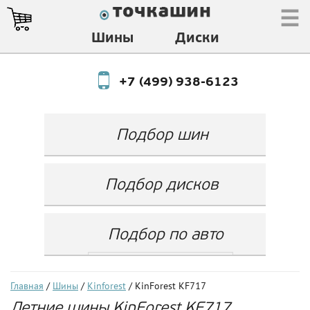
☰
Шины
Диски
+7 (499) 938-6123
Подбор шин
Производитель
Любой
Подбор дисков
Ширина
Любой
Производитель
Show
Высота
Любой
Любой
Подбор по авто
Разноширокие
Ширина
Любой
Бренд
шины
Выбрать...
Диаметр
Ширина
(задняя ось)
Любой
Год
Главная
/
Шины
/
Kinforest
/ KinForest KF717
Любой
LZ
Летние шины KinForest KF717
Любой