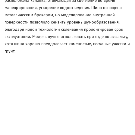
расположена канавка, отвечающая за сцепление во время
маневрирования, ускорение водоотведения. Шина оснащена
металлическим брекером, но моделирование внутренней
поверхности позволило снизить уровень шумообразования.
Благодаря новой технологии склеивания пролонгирован срок
эксплуатации. Модель лучше использовать при езде по асфальту,
хотя шина хорошо преодолевает каменистые, песчаные участки и
грунт.
© 2026 точкашин
Разработка и поддержка сайта
—