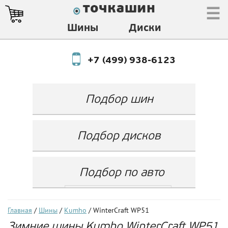
☰
Шины
Диски
+7 (499) 938-6123
Подбор шин
Производитель
Любой
Подбор дисков
Ширина
Любой
Производитель
Show
Высота
Любой
Любой
Подбор по авто
Разноширокие
Ширина
Любой
Бренд
шины
Выбрать...
Диаметр
Ширина
(задняя ось)
Любой
Год
Главная
/
Шины
/
Kumho
/ WinterCraft WP51
Любой
LZ
Зимние шины Kumho WinterCraft WP51
Любой