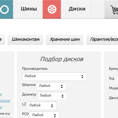
Шины
Диски
а
Шиномонтаж
Хранение шин
Гарантия/воз
Подбор дисков
Производитель
Бре
Любой
Год
Ширина
Любой
Мод
w
Диаметр
Любой
Двиг
рокие
LZ
Любой
ы
PCD
няя ось)
Любой