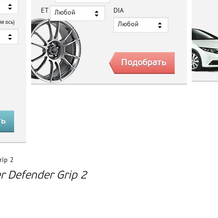
ET
DIA
Любой
яя ось)
Любой
rip 2
 Defender Grip 2