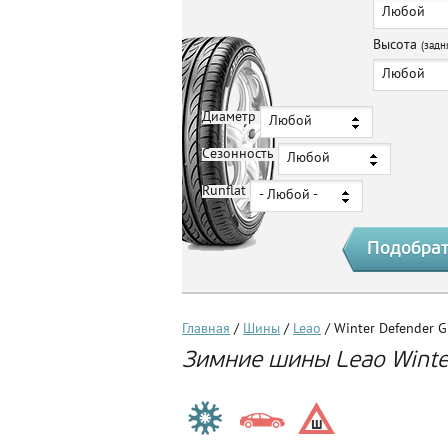
Любой
Высота
(задн
Любой
Диаметр
Любой
Сезонность
Любой
Runflat
- Любой -
Главная
/
Шины
/
Leao
/ Winter Defender G
Зимние шины Leao Winter