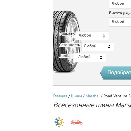
Любой
Высота
(задн
Любой
Диаметр
Любой
Сезонность
Любой
Runflat
- Любой -
Главная
/
Шины
/
Marshal
/ Road Venture 
Всесезонные шины Marsh