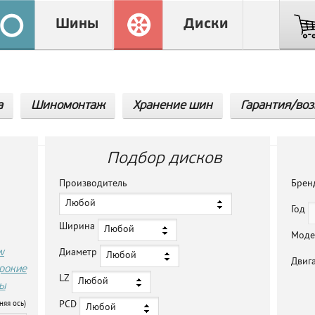
Шины
Диски
а
Шиномонтаж
Хранение шин
Гарантия/воз
Подбор дисков
Производитель
Бре
Любой
Год
Ширина
Любой
Мод
w
Диаметр
Любой
Двиг
рокие
LZ
Любой
ы
PCD
няя ось)
Любой