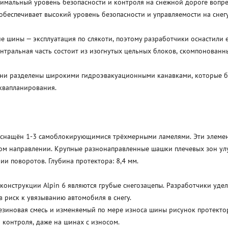
имальный уровень безопасности и контроля на снежной дороге вопре
обеспечивает высокий уровень безопасности и управляемости на снегу
е шины — эксплуатация по слякоти, поэтому разработчики оснастили
нтральная часть состоит из изогнутых цельных блоков, скомпонованн
ни разделены широкими гидроэвакуационными канавками, которые бы
квапланирования.
снащён 1-3 самоблокирующимися трёхмерными ламелями. Эти элемент
ом направлении. Крупные разнонаправленные шашки плечевых зон ул
и поворотов. Глубина протектора: 8,4 мм.
конструкции Alpin 6 являются грубые снегозацепы. Разработчики уде
 риск к увязыванию автомобиля в снегу.
езиновая смесь и изменяемый по мере износа шины рисунок протект
 контроля, даже на шинах с износом.