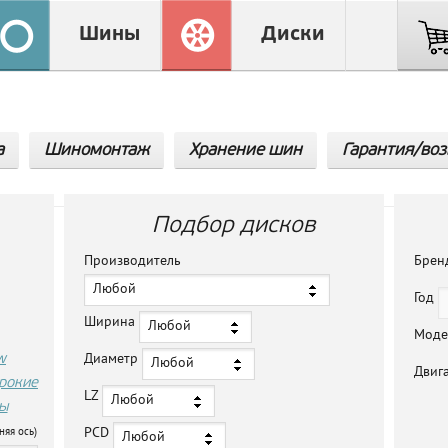
Шины
Диски
а
Шиномонтаж
Хранение шин
Гарантия/воз
Подбор дисков
Производитель
Бре
Любой
Год
Ширина
Любой
Мод
w
Диаметр
Любой
Двиг
рокие
LZ
Любой
ы
PCD
няя ось)
Любой