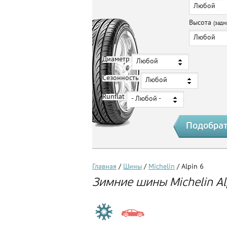
Любой
Высота
(задн
Любой
Диаметр
Любой
Сезонность
Любой
Runflat
- Любой -
Главная
/
Шины
/
Michelin
/ Alpin 6
Зимние шины Michelin Al