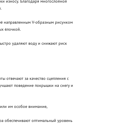
ки износу. Благодаря многослойной
.
 её направленным V-образным рисунком
ых ёлочкой.
стро удаляют воду и снижают риск
ы отвечают за качество сцепления с
учшают поведение покрышки на снегу и
лили им особое внимание,
ора обеспечивают оптимальный уровень