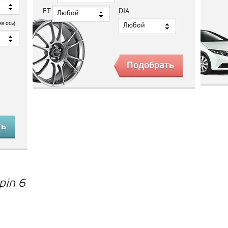
ET
DIA
Любой
яя ось)
Любой
pin 6