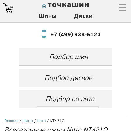
☰
Шины
Диски
+7 (499) 938-6123
Подбор шин
Производитель
Любой
Подбор дисков
Ширина
Любой
Производитель
Show
Высота
Любой
Любой
Подбор по авто
Разноширокие
Ширина
Любой
Бренд
шины
Выбрать...
Диаметр
Ширина
(задняя ось)
Любой
Год
Главная
/
Шины
/
Nitto
/ NT421Q
Любой
LZ
Всесезонные шины Nitto NT421Q
Любой