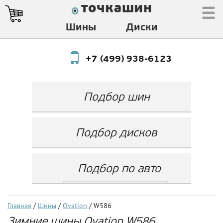
☰
Шины
Диски
+7 (499) 938-6123
Подбор шин
Производитель
Любой
Подбор дисков
Ширина
Любой
Производитель
Show
Высота
Любой
Любой
Подбор по авто
Разноширокие
Ширина
Любой
Бренд
шины
Выбрать...
Диаметр
Ширина
(задняя ось)
Любой
Год
Главная
/
Шины
/
Ovation
/ W586
Любой
LZ
Зимние шины Ovation W586
Любой