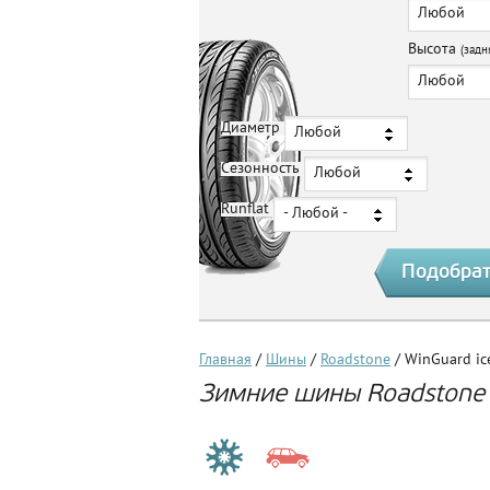
Любой
Высота
(задн
Любой
Диаметр
Любой
Сезонность
Любой
Runflat
- Любой -
Главная
/
Шины
/
Roadstone
/ WinGuard ic
Зимние шины Roadstone 