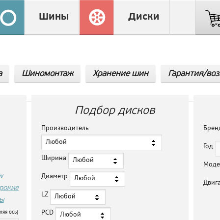
Шины
Диски
а
Шиномонтаж
Хранение шин
Гарантия/воз
Подбор дисков
Производитель
Бре
Любой
Год
Ширина
Любой
Мод
w
Диаметр
Любой
Двиг
рокие
LZ
Любой
ы
PCD
няя ось)
Любой