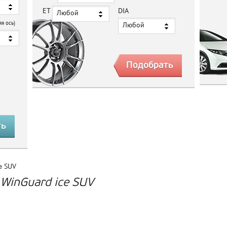
ET
DIA
Любой
яя ось)
Любой
e SUV
WinGuard ice SUV