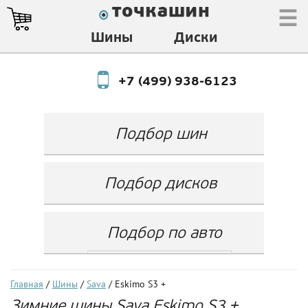
☰
Шины
Диски
+7 (499) 938-6123
Подбор шин
Производитель
Любой
Подбор дисков
Ширина
Любой
Производитель
Show
Высота
Любой
Любой
Подбор по авто
Разноширокие
Ширина
Любой
Бренд
шины
Выбрать...
Диаметр
Ширина
(задняя ось)
Любой
Год
Главная
/
Шины
/
Sava
/ Eskimo S3 +
Любой
LZ
Зимние шины Sava Eskimo S3 +
Любой