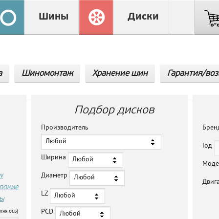
Шины
Диски
а
Шиномонтаж
Хранение шин
Гарантия/воз
Подбор дисков
Производитель
Бре
Любой
Год
Ширина
Любой
Мод
w
Диаметр
Любой
Двиг
рокие
LZ
Любой
ы
PCD
няя ось)
Любой