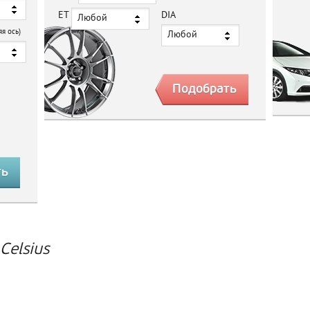
ET
DIA
Любой
яя ось)
Любой
Celsius