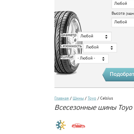
Любой
Высота
(задн
Любой
Диаметр
Любой
Сезонность
Любой
Runflat
- Любой -
Главная
/
Шины
/
Toyo
/ Celsius
Всесезонные шины Toyo 