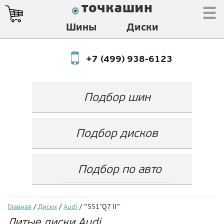
☰
Шины
Диски
+7 (499) 938-6123
Подбор шин
Производитель
Любой
Подбор дисков
Ширина
Любой
Производитель
Show
Высота
Любой
Любой
Подбор по авто
Разноширокие
Ширина
Любой
Бренд
шины
Выбрать...
Диаметр
Ширина
(задняя ось)
Любой
Год
Главная
/
Диски
/
Audi
/ '"551''Q7 II"'
Любой
LZ
Литые диски Audi
Любой