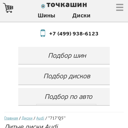
☰
Шины
Диски
+7 (499) 938-6123
Подбор шин
Производитель
Любой
Подбор дисков
Ширина
Любой
Производитель
Show
Высота
Любой
Любой
Подбор по авто
Разноширокие
Ширина
Любой
Бренд
шины
Выбрать...
Диаметр
Ширина
(задняя ось)
Любой
Год
Главная
/
Диски
/
Audi
/ '"717''Q5"'
Любой
LZ
Литые диски Audi
Любой