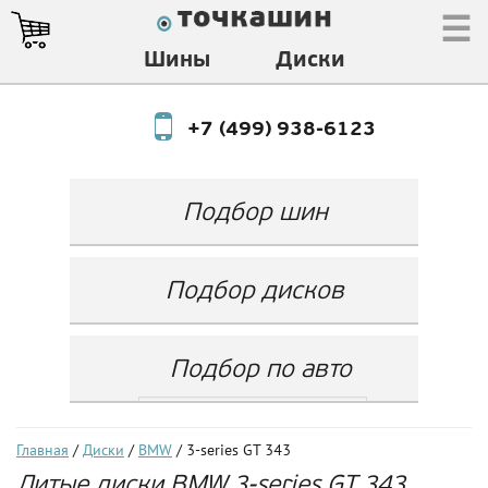
☰
Шины
Диски
+7 (499) 938-6123
Подбор шин
Производитель
Любой
Подбор дисков
Ширина
Любой
Производитель
Show
Высота
Любой
Любой
Подбор по авто
Разноширокие
Ширина
Любой
Бренд
шины
Выбрать...
Диаметр
Ширина
(задняя ось)
Любой
Год
Главная
/
Диски
/
BMW
/ 3-series GT 343
Любой
LZ
Литые диски BMW 3-series GT 343
Любой