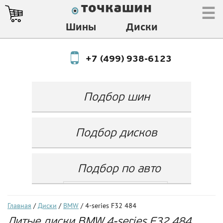
☰
Шины
Диски
+7 (499) 938-6123
Подбор шин
Производитель
Любой
Подбор дисков
Ширина
Любой
Производитель
Show
Высота
Любой
Любой
Подбор по авто
Разноширокие
Ширина
Любой
Бренд
шины
Выбрать...
Диаметр
Ширина
(задняя ось)
Любой
Год
Главная
/
Диски
/
BMW
/ 4-series F32 484
Любой
LZ
Литые диски BMW 4-series F32 484
Любой