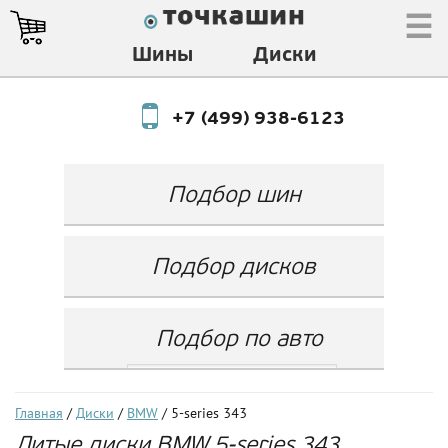
☰
Шины
Диски
+7 (499) 938-6123
Подбор шин
Производитель
Любой
Подбор дисков
Ширина
Любой
Производитель
Show
Высота
Любой
Любой
Подбор по авто
Разноширокие
Ширина
Любой
Бренд
шины
Выбрать...
Диаметр
Ширина
(задняя ось)
Любой
Год
Главная
/
Диски
/
BMW
/ 5-series 343
Любой
LZ
Литые диски BMW 5-series 343
Любой