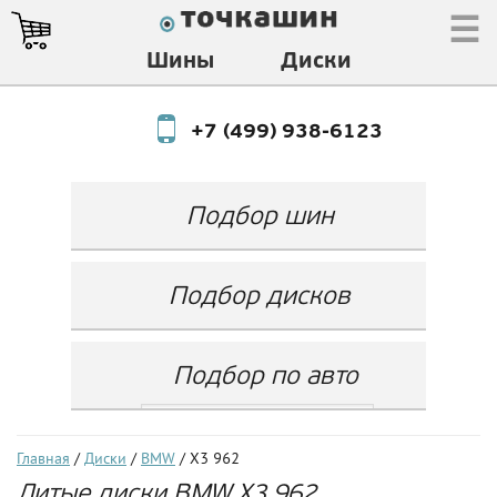
☰
Шины
Диски
+7 (499) 938-6123
Подбор шин
Производитель
Любой
Подбор дисков
Ширина
Любой
Производитель
Show
Высота
Любой
Любой
Подбор по авто
Разноширокие
Ширина
Любой
Бренд
шины
Выбрать...
Диаметр
Ширина
(задняя ось)
Любой
Год
Главная
/
Диски
/
BMW
/ X3 962
Любой
LZ
Литые диски BMW X3 962
Любой