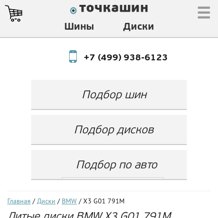
☰
Шины
Диски
+7 (499) 938-6123
Подбор шин
Производитель
Любой
Подбор дисков
Ширина
Любой
Производитель
Show
Высота
Любой
Любой
Подбор по авто
Разноширокие
Ширина
Любой
Бренд
шины
Выбрать...
Диаметр
Ширина
(задняя ось)
Любой
Год
Главная
/
Диски
/
BMW
/ X3 G01 791M
Любой
LZ
Литые диски BMW X3 G01 791M
Любой