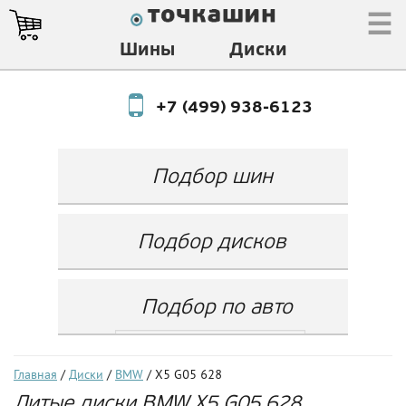
☰
Шины
Диски
+7 (499) 938-6123
Подбор шин
Производитель
Любой
Подбор дисков
Ширина
Любой
Производитель
Show
Высота
Любой
Любой
Подбор по авто
Разноширокие
Ширина
Любой
Бренд
шины
Выбрать...
Диаметр
Ширина
(задняя ось)
Любой
Год
Главная
/
Диски
/
BMW
/ X5 G05 628
Любой
LZ
Литые диски BMW X5 G05 628
Любой