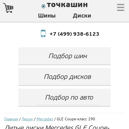
☰
Шины
Диски
+7 (499) 938-6123
Подбор шин
Производитель
Любой
Подбор дисков
Ширина
Любой
Производитель
Show
Высота
Любой
Любой
Подбор по авто
Разноширокие
Ширина
Любой
Бренд
шины
Выбрать...
Диаметр
Ширина
(задняя ось)
Любой
Год
Главная
/
Диски
/
Mercedes
/ GLE Coupe-класс 290
Любой
LZ
Литые диски Mercedes GLE Coupe-
Любой