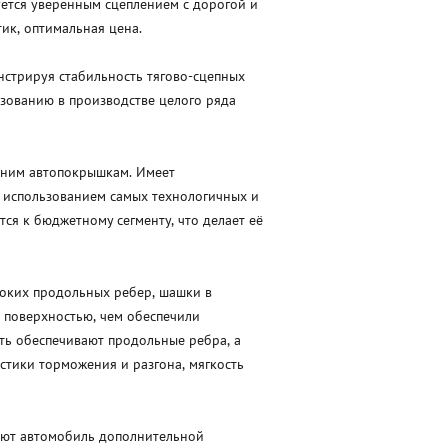
уется уверенным сцеплением с дорогой и
ик, оптимальная цена.
нстрируя стабильность тягово-сцепных
ьзованию в производстве целого ряда
тним автопокрышкам. Имеет
с использованием самых технологичных и
я к бюджетному сегменту, что делает её
роких продольных ребер, шашки в
 поверхностью, чем обеспечили
ть обеспечивают продольные ребра, а
стики торможения и разгона, мягкость
вают автомобиль дополнительной