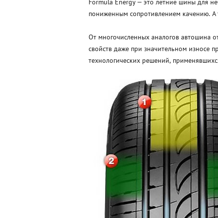
Formula Energy — это летние шины для н
пониженным сопротивлением качению. А т
От многочисленных аналогов автошина от
свойств даже при значительном износе п
технологических решений, применявшихся