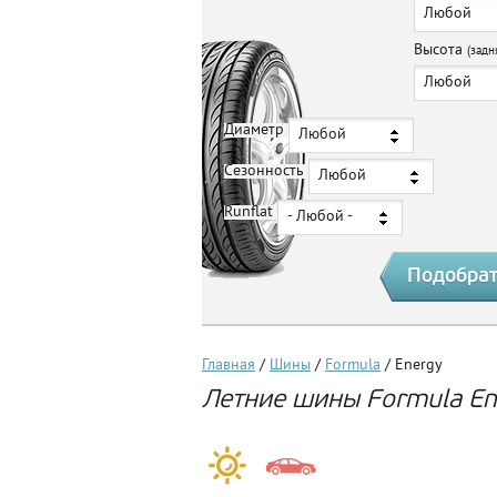
Любой
Высота
(задн
Любой
Диаметр
Любой
Сезонность
Любой
Runflat
- Любой -
Главная
/
Шины
/
Formula
/ Energy
Летние шины Formula En