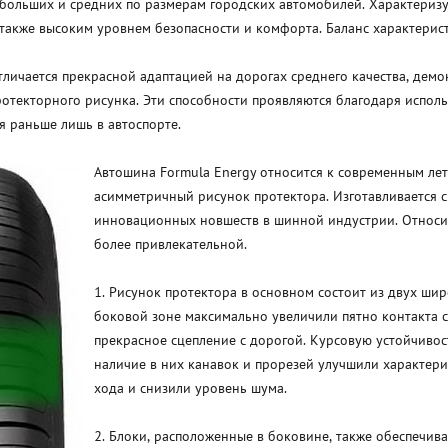
ебольших и средних по размерам городских автомобилей. Характериз
акже высоким уровнем безопасности и комфорта. Баланс характерист
личается прекрасной адаптацией на дорогах среднего качества, демо
ротекторного рисунка. Эти способности проявляются благодаря испол
 раньше лишь в автоспорте.
Автошина Formula Energy относится к современным ле
асимметричный рисунок протектора. Изготавливается 
инновационных новшеств в шинной индустрии. Относитс
более привлекательной.
1. Рисунок протектора в основном состоит из двух ши
боковой зоне максимально увеличили пятно контакта с
прекрасное сцепление с дорогой. Курсовую устойчивос
наличие в них канавок и прорезей улучшили характери
хода и снизили уровень шума.
2. Блоки, расположенные в боковине, также обеспечи