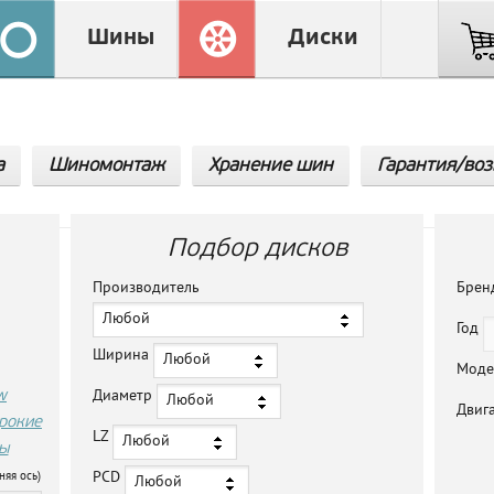
Шины
Диски
а
Шиномонтаж
Хранение шин
Гарантия/воз
Подбор дисков
Производитель
Бре
Любой
Год
Ширина
Любой
Мод
w
Диаметр
Любой
Двиг
рокие
LZ
Любой
ы
PCD
няя ось)
Любой