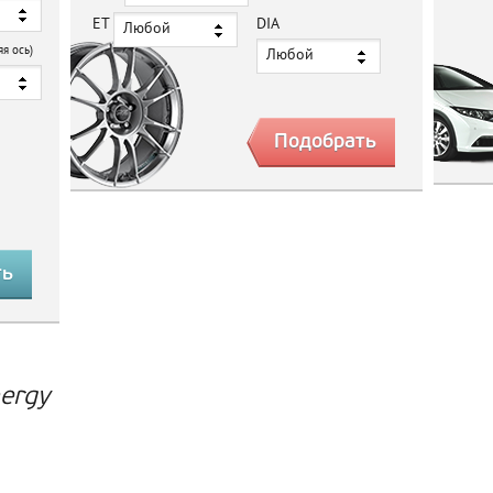
ET
DIA
Любой
яя ось)
Любой
ergy