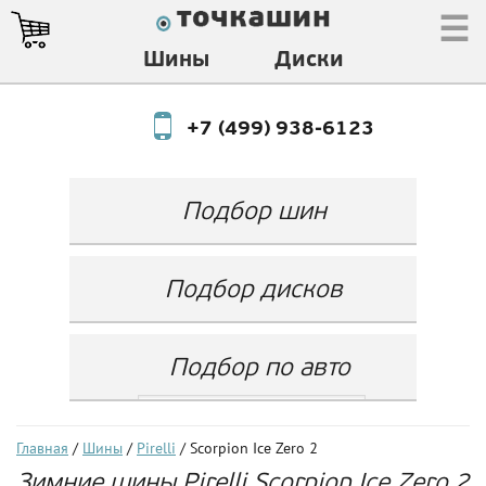
☰
Шины
Диски
+7 (499) 938-6123
Подбор шин
Производитель
Любой
Подбор дисков
Ширина
Любой
Производитель
Show
Высота
Любой
Любой
Подбор по авто
Разноширокие
Ширина
Любой
Бренд
шины
Выбрать...
Диаметр
Ширина
(задняя ось)
Любой
Год
Главная
/
Шины
/
Pirelli
/ Scorpion Ice Zero 2
Любой
LZ
Зимние шины Pirelli Scorpion Ice Zero 2
Любой